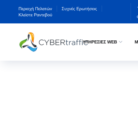
Περιοχή Πελατών
Συχνές Ερωτήσεις
Κλείστε Ραντεβού
ΥΠΗΡΕΣΙΕΣ WEB
Μ