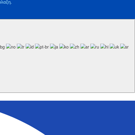
ύλαξη.