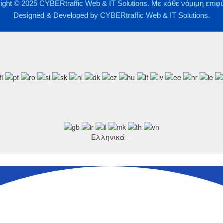
ight © 2025 CYBERtraffic Web & IT Solutions. Με κάθε νόμιμη επιφ
Designed & Developed by
CYBERtraffic Web & IT Solutions
.
Ελληνικά