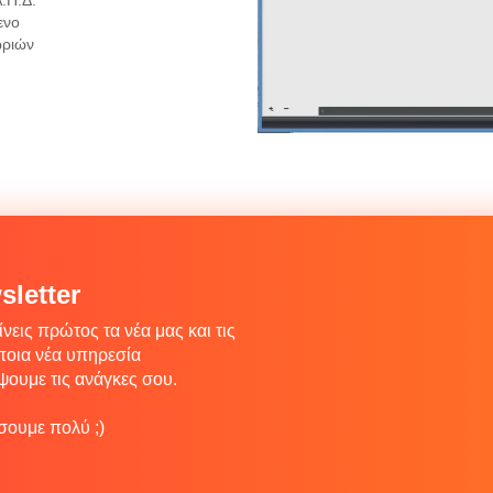
ενο
ωριών
letter
νεις πρώτος τα νέα μας και τις
ποια νέα υπηρεσία
ψουμε τις ανάγκες σου.
ουμε πολύ ;)