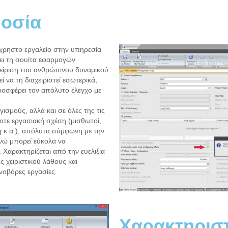
οσία
ύχρηστο εργαλείο στην υπηρεσία
ει τη σουίτα εφαρμογών
αχείριση του ανθρώπινου δυναμικού
να τη διαχειριστεί εσωτερικά,
ροσφέρει τον απόλυτο έλεγχο με
ισμούς, αλλά και σε όλες της τις
ποτε εργασιακή σχέση (μισθωτοί,
 κ.α.), απόλυτα σύμφωνη με την
νώ μπορεί εύκολα να
Χαρακτηρίζεται από την ευελιξία
ς χειριστικού λάθους και
νοβόρες εργασίες.
Χαρακτηριστ