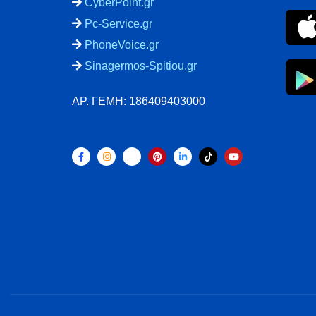
CyberPoint.gr
Pc-Service.gr
PhoneVoice.gr
Sinagermos-Spitiou.gr
ΑΡ. ΓΕΜΗ: 186409403000