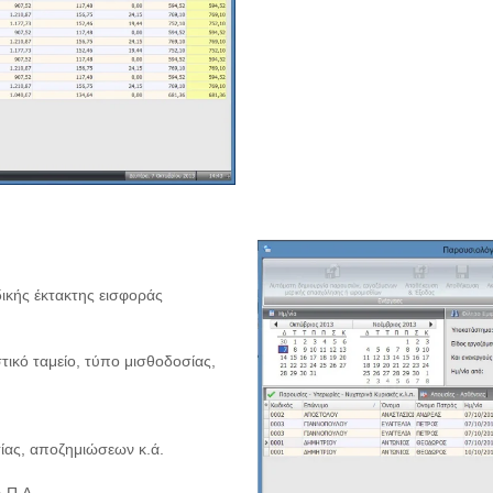
δικής έκτακτης εισφοράς
ικό ταμείο, τύπο μισθοδοσίας,
ας, αποζημιώσεων κ.ά.
.Π.Δ.