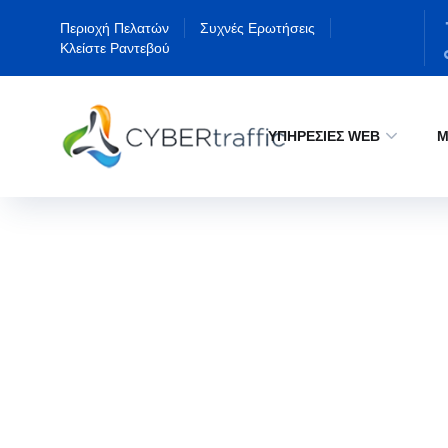
Περιοχή Πελατών
Συχνές Ερωτήσεις
Κλείστε Ραντεβού
ΥΠΗΡΕΣΙΕΣ WEB
Μ