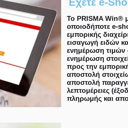
Έχετε e-Sho
Το PRISMA Win® μ
οποιοδήποτε e-sh
εμπορικής διαχείρ
εισαγωγή ειδών κ
ενημέρωση τιμών –
ενημέρωση στοιχε
προς την εμπορική
αποστολή στοιχεί
αποστολή παραγγε
λεπτομέρειες (έξο
πληρωμής και απο