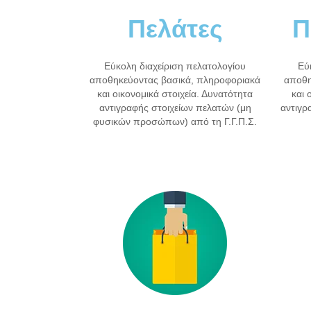
Πελάτες
Π
Εύκολη διαχείριση πελατολογίου
Εύ
αποθηκεύοντας βασικά, πληροφοριακά
αποθη
και οικονομικά στοιχεία. Δυνατότητα
και 
αντιγραφής στοιχείων πελατών (μη
αντιγρ
φυσικών προσώπων) από τη Γ.Γ.Π.Σ.