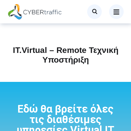
IT.Virtual – Remote Τεχνική
Υποστήριξη
Εδώ θα βρείτε όλες
τις διαθέσιμες
υπηρεσίες Virtual IT